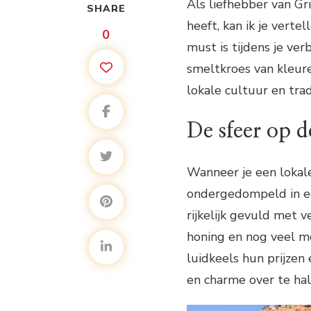
Als liefhebber van Gr
SHARE
heeft, kan ik je vert
0
must is tijdens je ver
smeltkroes van kleure
lokale cultuur en trad
De sfeer op 
Wanneer je een lokal
ondergedompeld in ee
rijkelijk gevuld met ve
honing en nog veel m
luidkeels hun prijze
en charme over te hal