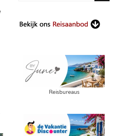
Something?
e
Reisbureaus
e