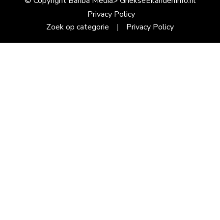
© Copyright Bariba Media> GriekseEilandenInfo.nl
Privacy Policy
Zoek op categorie
Privacy Policy