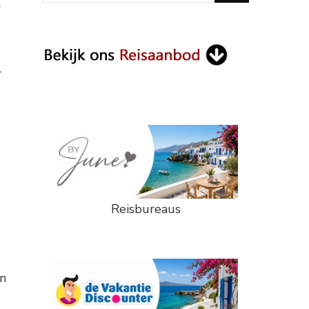
m
Something?
l
Reisbureaus
en