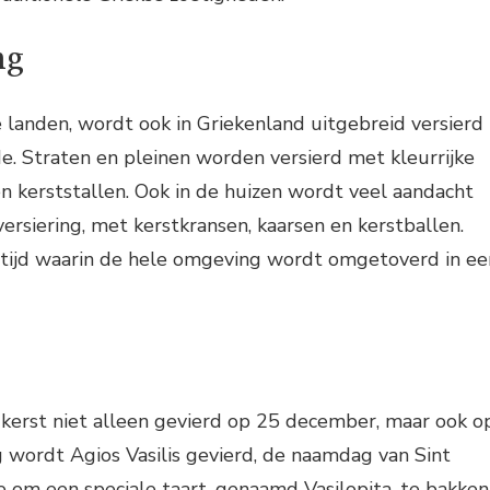
ng
e landen, wordt ook in Griekenland uitgebreid versierd
de. Straten en pleinen worden versierd met kleurrijke
en kerststallen. Ook in de huizen wordt veel aandacht
ersiering, met kerstkransen, kaarsen en kerstballen.
e tijd waarin de hele omgeving wordt omgetoverd in ee
 kerst niet alleen gevierd op 25 december, maar ook o
g wordt Agios Vasilis gevierd, de naamdag van Sint
tie om een speciale taart, genaamd Vasilopita, te bakken