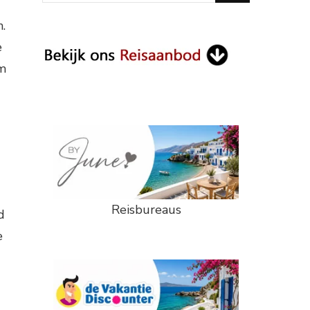
Something?
.
e
em
Reisbureaus
d
e