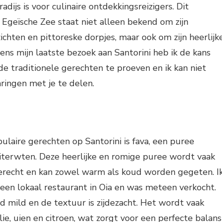
adijs is voor culinaire ontdekkingsreizigers. Dit
e Egeïsche Zee staat niet alleen bekend om zijn
hten en pittoreske dorpjes, maar ook om zijn heerlijk
dens mijn laatste bezoek aan Santorini heb ik de kans
e traditionele gerechten te proeven en ik kan niet
ringen met je te delen.
laire gerechten op Santorini is fava, een puree
iterwten. Deze heerlijke en romige puree wordt vaak
erecht en kan zowel warm als koud worden gegeten. I
 een lokaal restaurant in Oia en was meteen verkocht.
d mild en de textuur is zijdezacht. Het wordt vaak
ie, uien en citroen, wat zorgt voor een perfecte balans