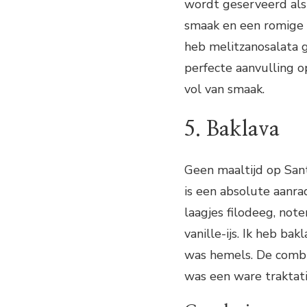
wordt geserveerd als 
smaak en een romige t
heb melitzanosalata g
perfecte aanvulling op
vol van smaak.
5. Baklava
Geen maaltijd op Sant
is een absolute aanra
laagjes filodeeg, not
vanille-ijs. Ik heb ba
was hemels. De combin
was een ware traktati