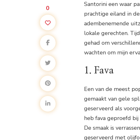
Santorini een waar par
0
prachtige eiland in d
adembenemende uitzic
lokale gerechten. Tij
gehad om verschillend
wachten om mijn erva
1. Fava
Een van de meest popu
gemaakt van gele spl
geserveerd als voorg
heb fava geproefd bij
De smaak is verrassen
geserveerd met olijfol