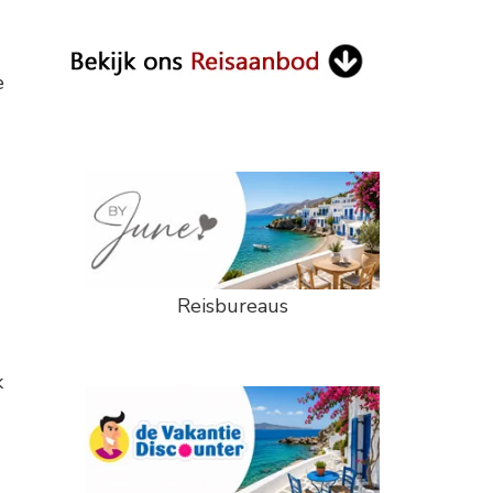
Something?
e
Reisbureaus
k